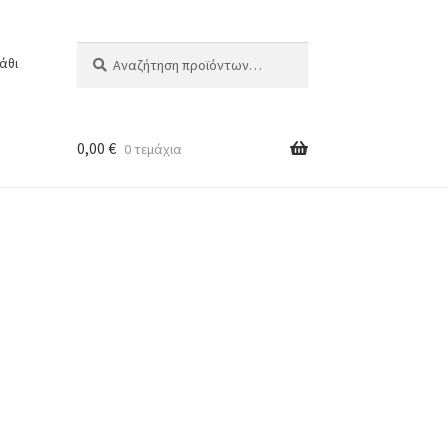
Αναζήτηση
Αναζήτηση
άθι
για:
0,00
€
0 τεμάχια